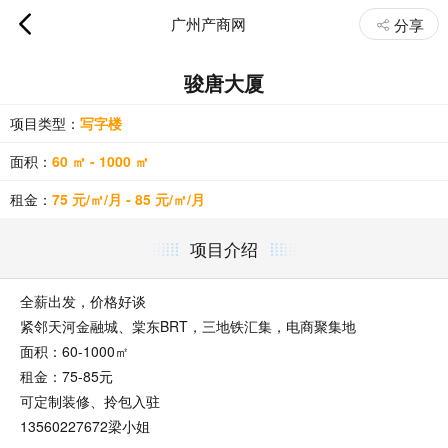
广州产商网
分享
骏唐大厦
项目类型：
写字楼
面积：
60 ㎡ - 1000 ㎡
租金：
75 元/㎡/月 - 85 元/㎡/月
项目介绍
全薪出发，价格好谈
紧邻天河金融城、棠东BRT，三地铁汇集，电商聚集地
面积：60-1000㎡
租金：75-85元
可定制装修、拎包入驻
13560227672梁小姐